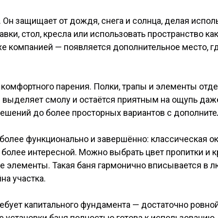
 Он защищает от дождя, снега и солнца, делая испо
вки, стол, кресла или использовать пространство к
ыхе компанией — появляется дополнительное место, 
комфортного парения. Полки, трапы и элементы отде
не выделяет смолу и остаётся приятным на ощупь да
решений до более просторных вариантов с дополните
 более функционально и завершённо: классическая о
 более интересной. Можно выбрать цвет пропитки и кр
ие элементы. Такая баня гармонично вписывается в л
на участка.
требует капитального фундамента — достаточно ровн
 установки баня полностью готова к использованию. 