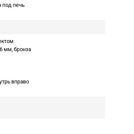
н под печь
ектом
6 мм, бронза
утрь вправо