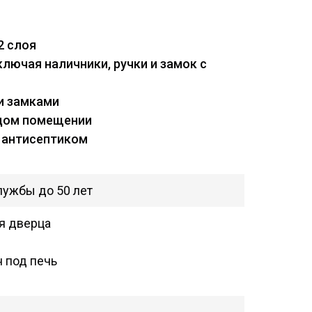
2 слоя
лючая наличники, ручки и замок с
и замками
ждом помещении
 антисептиком
и
лужбы до 50 лет
ая дверца
н под печь