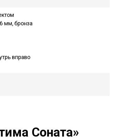
ектом
6 мм, бронза
утрь вправо
тима Соната»