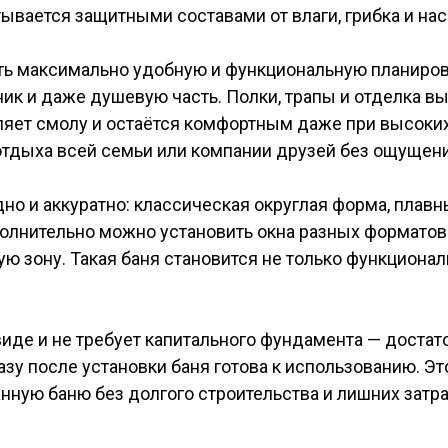
тывается защитными составами от влаги, грибка и на
ть максимально удобную и функциональную планиров
ик и даже душевую часть. Полки, трапы и отделка в
еляет смолу и остаётся комфортным даже при высоки
отдыха всей семьи или компании друзей без ощущени
дно и аккуратно: классическая округлая форма, плав
ополнительно можно установить окна разных форматов
ую зону. Такая баня становится не только функциона
виде и не требует капитального фундамента — достат
у после установки баня готова к использованию. Это
нную баню без долгого строительства и лишних затра