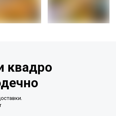
и квадро
одечно
оставки.
r