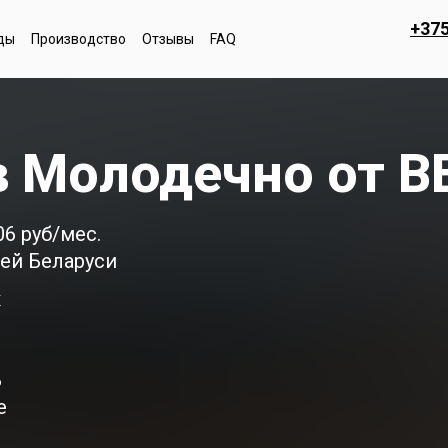
+375
ды
Производство
Отзывы
FAQ
в Молодечно от 
6 руб/мес.
ей Беларуси
к
Б
е