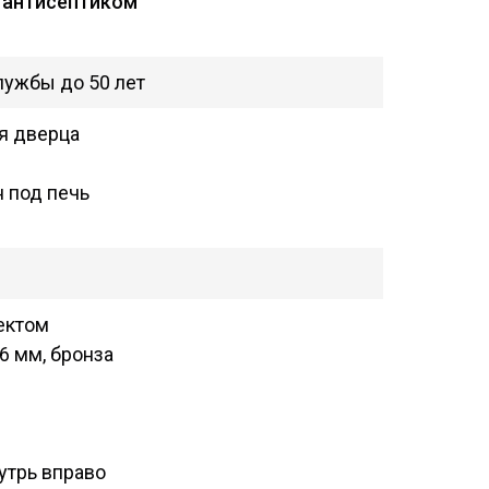
 антисептиком
и
лужбы до 50 лет
ая дверца
н под печь
ектом
6 мм, бронза
утрь вправо