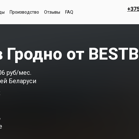
+375
ды
Производство
Отзывы
FAQ
в Гродно от BEST
6 руб/мес.
ей Беларуси
к
Б
е