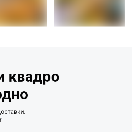
и квадро
одно
оставки.
r