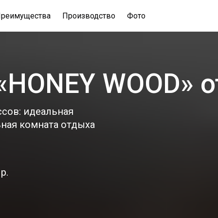
реимущества
Производство
Фото
 «HONEY WOOD» о
сов: идеальная
ьная комната отдыха
р.