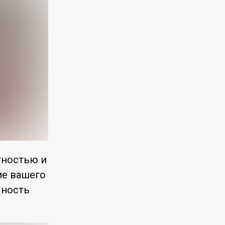
тностью и
ие вашего
чность