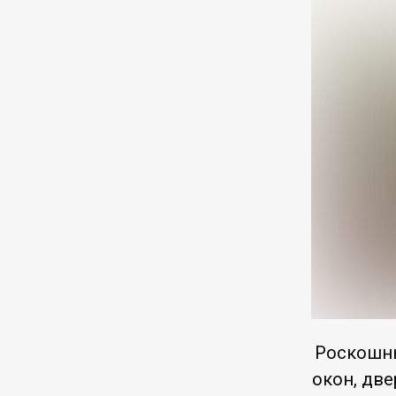
Роскошны
окон, две