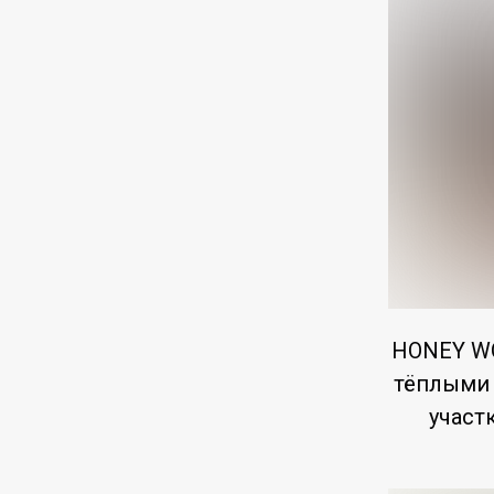
HONEY WO
тёплыми 
участ