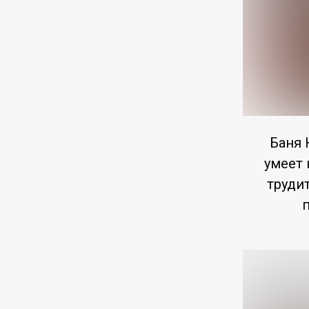
Баня 
умеет 
труди