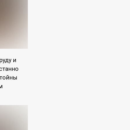
руду и
устанно
стойны
м