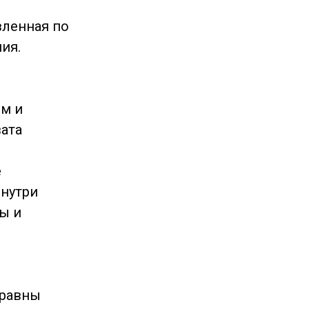
вленная по
ия.
мм и
ата
е
внутри
ы и
 равны