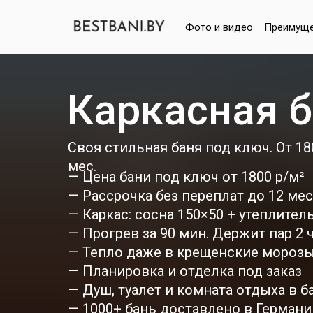
Фото и видео
Преимуще
Каркасная б
Своя стильная баня под ключ. От 18
мес.
— Цена бани под ключ от 1800 р/м²
— Рассрочка без переплат до 12 мес
— Каркас: сосна 150×50 + утеплител
— Прогрев за 90 мин. Держит пар 2 ч
— Тепло даже в крещенские мороз
— Планировка и отделка под заказ
— Душ, туалет и комната отдыха в б
— 1000+ бань доставлено в Герман