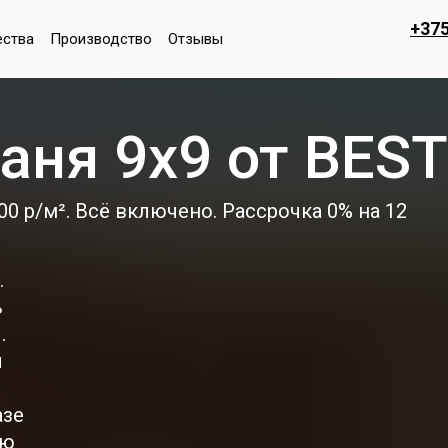
+375
ства
Производство
Отзывы
аня 9х9 от BES
00 р/м². Всё включено. Рассрочка 0% на 12
.
ь
.
ы
азе
ию