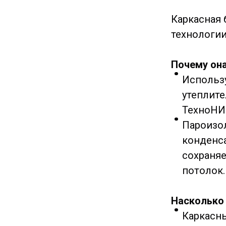
Каркасная 
технологии
Почему она
Использу
утеплите
ТехноНИ
Пароизо
конденса
сохраняе
потолок.
Насколько 
Каркасн