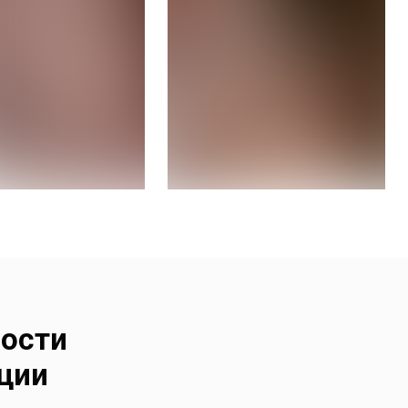
мости
ции