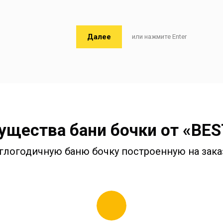
Далее
или нажмите Enter
щества бани бочки от «BE
глогодичную баню бочку построенную на заказ