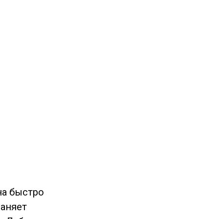
на быстро
раняет