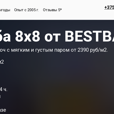
+375
ыгоды
Опыт с 2005 г.
Отзывы 5*
ба 8х8 от BEST
юч с мягким и густым паром от 2390 руб/м2.
м2
 ч.
ы
азе