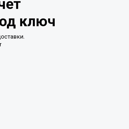
чет
под ключ
оставки.
r