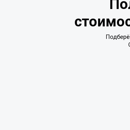
По
стоимос
Подберё