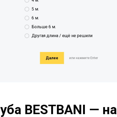
4 м.
5 м.
6 м.
Больше 6 м.
Другая длина / ещё не решили
Далее
или нажмите Enter
руба BESTBANI — н