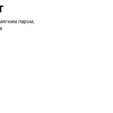
т
 мягким паром,
а.