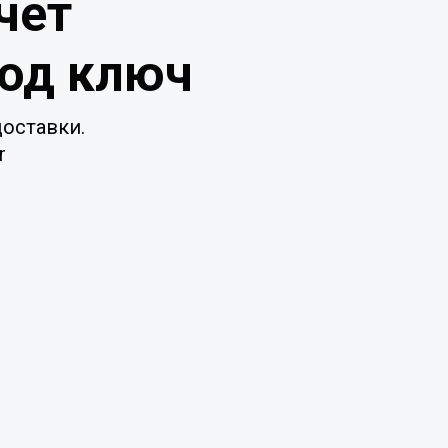
чет
под ключ
оставки.
r