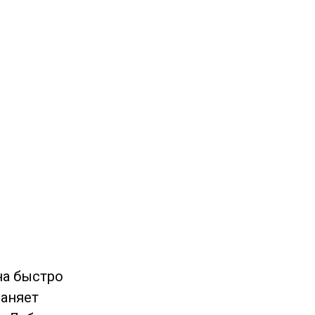
на быстро
раняет