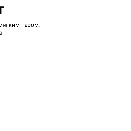
т
 мягким паром,
а.