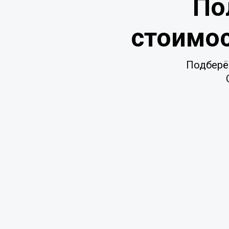
По
стоимос
Подберё