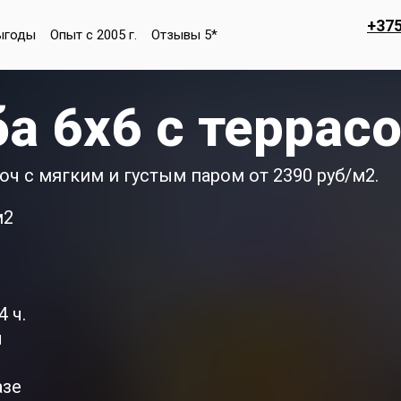
+375
ыгоды
Опыт с 2005 г.
Отзывы 5*
ба 6х6 с террас
юч с мягким и густым паром от 2390 руб/м2.
м2
 ч.
ы
азе