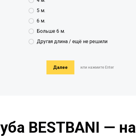
4 м.
5 м.
6 м.
Больше 6 м.
Другая длина / ещё не решили
Далее
или нажмите Enter
руба BESTBANI — н