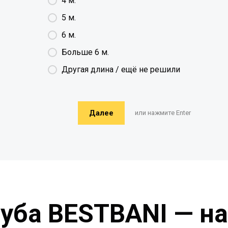
4 м.
5 м.
6 м.
Больше 6 м.
Другая длина / ещё не решили
Далее
или нажмите Enter
руба BESTBANI — н