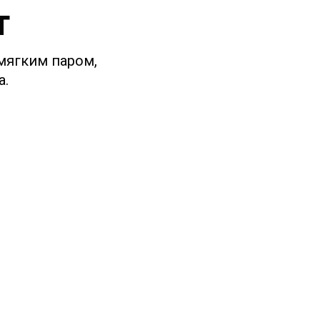
т
 мягким паром,
а.