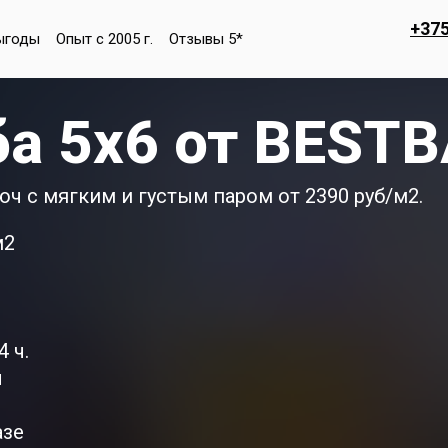
+375
ыгоды
Опыт с 2005 г.
Отзывы 5*
ба 5х6 от BEST
юч с мягким и густым паром от 2390 руб/м2.
м2
 ч.
ы
азе