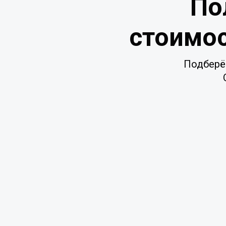
По
стоимос
Подберё