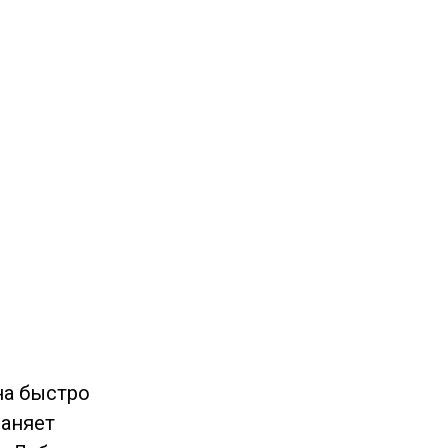
на быстро
раняет