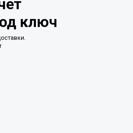
чет
под ключ
оставки.
r