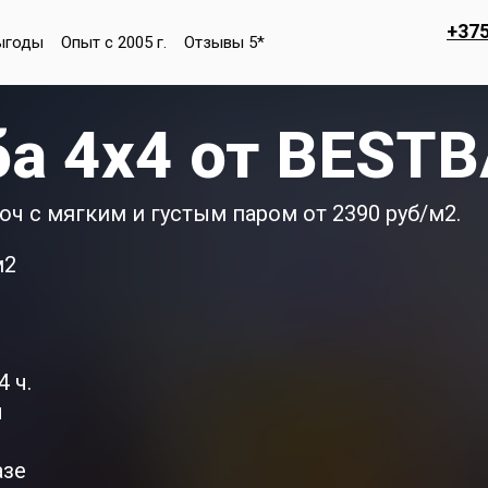
+375
ыгоды
Опыт с 2005 г.
Отзывы 5*
ба 4х4 от BEST
юч с мягким и густым паром от 2390 руб/м2.
м2
 ч.
ы
азе