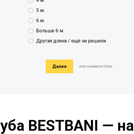
4 м.
5 м.
6 м.
Больше 6 м.
Другая длина / ещё не решили
Далее
или нажмите Enter
руба BESTBANI — н