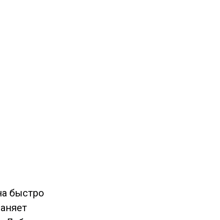
на быстро
раняет