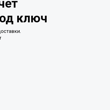
чет
под ключ
оставки.
r