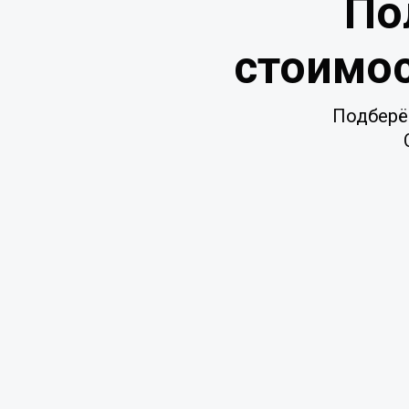
По
стоимос
Подберё