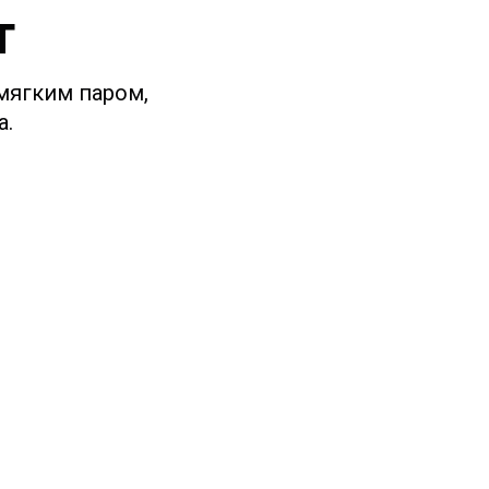
т
 мягким паром,
а.