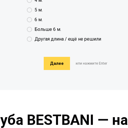
4 м.
5 м.
6 м.
Больше 6 м.
Другая длина / ещё не решили
Далее
или нажмите Enter
руба BESTBANI — н