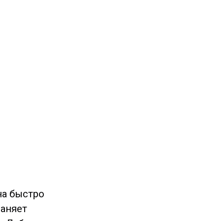
на быстро
раняет