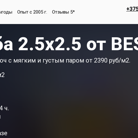
+375
ыгоды
Опыт с 2005 г.
Отзывы 5*
ба 2.5х2.5 от B
юч с мягким и густым паром от 2390 руб/м2.
м2
 ч.
ы
азе