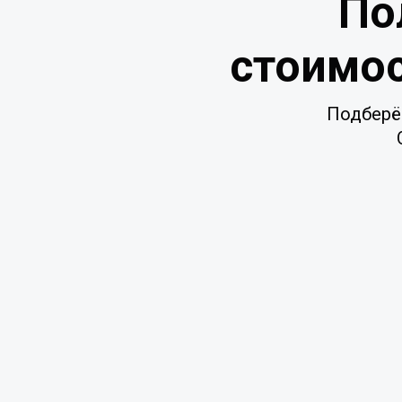
По
стоимос
Подберё