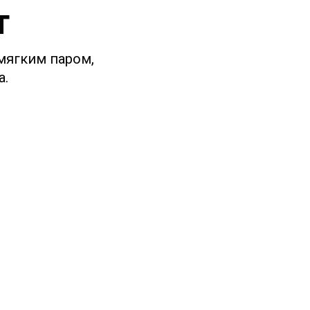
т
 мягким паром,
а.