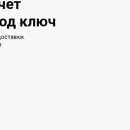
чет
под ключ
оставки.
r