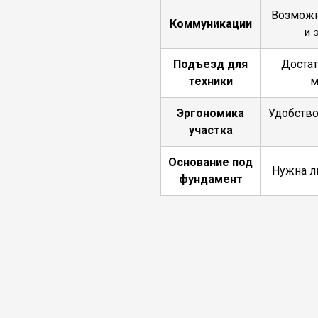
Возможн
Коммуникации
и 
Подъезд для
Достат
техники
м
Эргономика
Удобство
участка
Основание под
Нужна л
фундамент