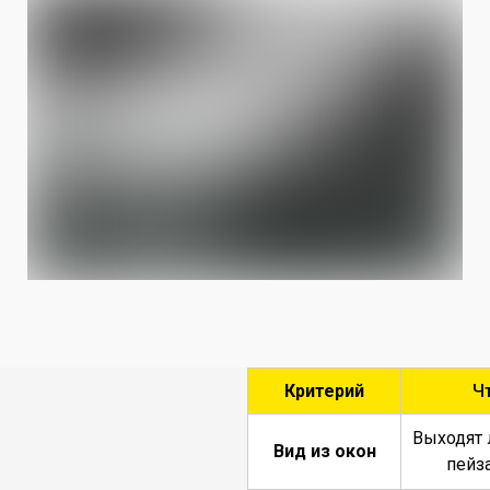
Критерий
Ч
Выходят 
Вид из окон
пейз